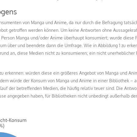
ogens
Konsumenten von Manga und Anime, da nur durch die Befragung tatsäc
ebot getroffen werden können. Um keine Antworten ohne Aussagekraf
te Person Manga und/oder Anime überhaupt konsumiert; wurde diese Fr
um über und beendete dann die Umfrage. Wie in Abbildung 1 zu erken
und an, diese Medien nicht zu konsumieren; ein nicht unerheblicher 
n zu erkennen: würden diese ein größeres Angebot von Manga und Anim
udem würde der Konsum von Manga und Anime in einer Bibliothek – au
uf der betreffenden Medien, die häufig relativ teuer sind. Die Antwo
resse angegeben haben, für Bibliotheken nicht unbedingt außerhalb d