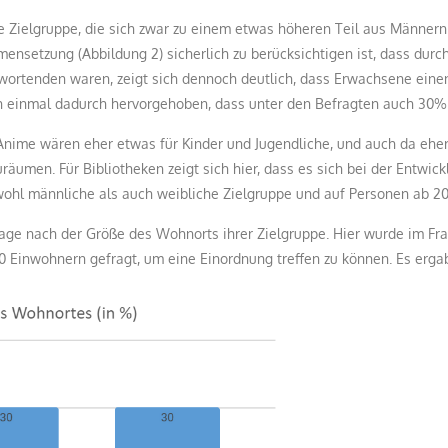
ine Zielgruppe, die sich zwar zu einem etwas höheren Teil aus Männer
mensetzung (Abbildung 2) sicherlich zu berücksichtigen ist, dass durc
twortenden waren, zeigt sich dennoch deutlich, dass Erwachsene ein
einmal dadurch hervorgehoben, dass unter den Befragten auch 30% 
Anime wären eher etwas für Kinder und Jugendliche, und auch da eher
zuräumen. Für Bibliotheken zeigt sich hier, dass es sich bei der Ent
ohl männliche als auch weibliche Zielgruppe und auf Personen ab 20 J
 Frage nach der Größe des Wohnorts ihrer Zielgruppe. Hier wurde im 
0 Einwohnern gefragt, um eine Einordnung treffen zu können. Es ergab